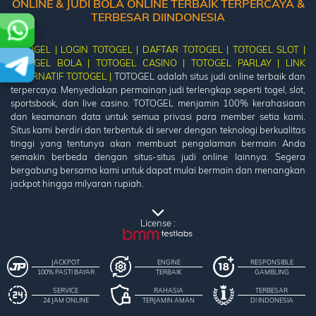
ONLINE & JUDI BOLA ONLINE TERBAIK TERPERCAYA &
TERBESAR DIINDONESIA
TOTOGEL |
LOGIN TOTOGEL |
DAFTAR TOTOGEL |
TOTOGEL SLOT |
TOTOGEL BOLA |
TOTOGEL CASINO |
TOTOGEL PARLAY |
LINK
ALTERNATIF TOTOGEL |
TOTOGEL adalah situs judi online terbaik dan
terpercaya. Menyediakan permainan judi terlengkap seperti togel, slot,
sportsbook, dan live casino. TOTOGEL menjamin 100% kerahasiaan
dan keamanan data untuk semua privasi para member setia kami.
Situs kami berdiri dan terbentuk di server dengan teknologi berkualitas
tinggi yang tentunya akan membuat pengalaman bermain Anda
semakin berbeda dengan situs-situs judi online lainnya. Segera
bergabung bersama kami untuk dapat mulai bermain dan menangkan
jackpot hingga milyaran rupiah.
License :
JACKPOT
ENGINE
RESPONSIBLE
100% PASTI BAYAR
TERBAIK
GAMBLING
SERVICE
RAHASIA
TERBESAR
24 JAM ONLINE
TERJAMIN AMAN
DI INDONESIA