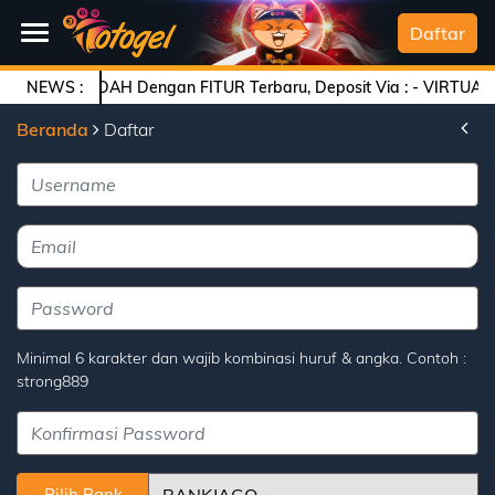
SELAMAT DATANG
Daftar
KIN MUDAH Dengan FITUR Terbaru, Deposit Via : - VIRTUAL ACCOUNT
NEWS :
Beranda
Beranda
Daftar
Daftar
Togel
Live
Casino
Slot
Games
Minimal 6 karakter dan wajib kombinasi huruf & angka. Contoh :
strong889
Arcade
Deposit
History
Pilih Bank