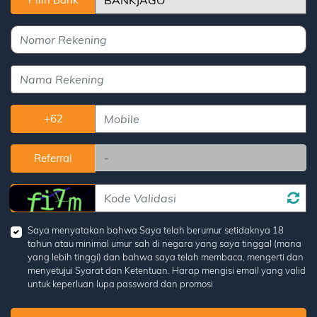
Referral
Promosi
+62
Hubungi
Kami
Referral
Download
026 ©
OTOGEL
l right
Saya menyatakan bahwa Saya telah berumur setidaknya 18
eserved
tahun atau minimal umur sah di negara yang saya tinggal (mana
yang lebih tinggi) dan bahwa saya telah membaca, mengerti dan
menyetujui Syarat dan Ketentuan. Harap mengisi email yang valid
untuk keperluan lupa password dan promosi