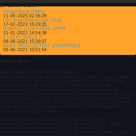
Berita Terakhir
Jadwal Bank Offline
11-05-2025 02:36:29
Info Togel Diskon Jam Tutup
17-02-2023 15:29:25
BONUS!!! LUCKY FREE SPIN!!!
31-01-2022 14:54:38
5 LUCKY BALLS !!!
08-06-2021 15:39:37
MEGA PRIZE LOTTERY JOWOPOOLS
08-06-2021 10:51:54
Latest
News
MEGA PRIZE LOTTERY JOWOPOOLS
Ini adalah permainan tebak nomor bola lottery yang ada pada
pembukaan live nomor 7 bola jowopools. Program ini adalah
promosi berhadiah gratis yang di selenggarakan oleh
Jowopools.com. Promosi ini berikan gratis kepada pemain-
pemain togel pools online. Dimana program ini adalah permainan
untuk menebak nomor bola yang keluar dari pembukaan nomor
live dari 7 bola yang ada. Nomor bola yang keluar dapat dilihat
pada pembukaan nomor live kami setiap 2x sehari pada jam
09.00 pagi dan 21.30 malem.
Setiap tebakan nomor anda yang tepat anda akan
memenangkan HADIAH UANG TUNAI yang BESAR. Tebak
Nomor 7 Bola dengan tepat secara berurutan, akan
mendapatkan uang tunai langsung diberikan ke balance agent-