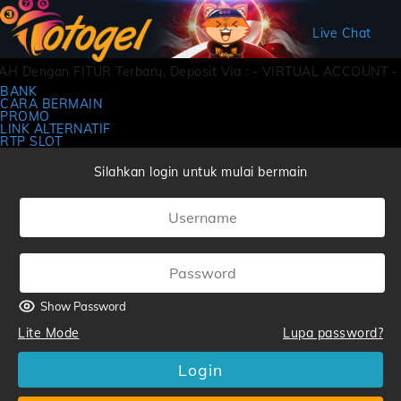
Live Chat
an FITUR Terbaru, Deposit Via : - VIRTUAL ACCOUNT - E-WALLET
BANK
CARA BERMAIN
PROMO
LINK ALTERNATIF
RTP SLOT
Silahkan login untuk mulai bermain
Show Password
Lite Mode
Lupa password?
Login